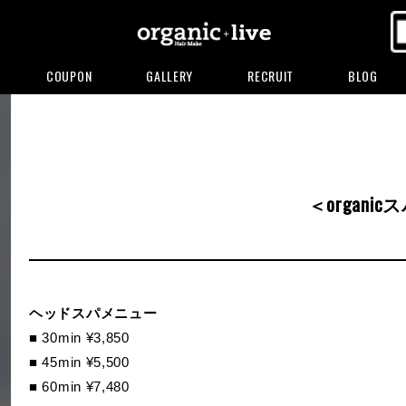
COUPON
GALLERY
RECRUIT
BLOG
＜organic
ヘッドスパメニュー
■ 30min ¥3,850
■ 45min ¥5,500
■ 60min ¥7,480