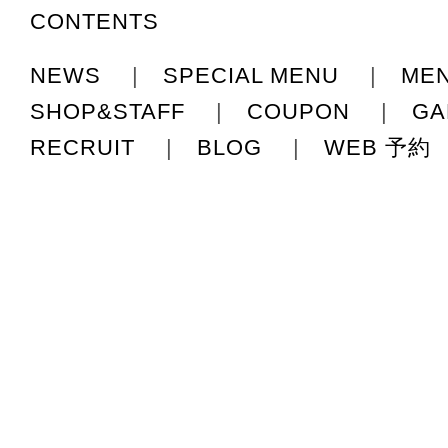
CONTENTS
NEWS
|
SPECIAL MENU
|
ME
SHOP&STAFF
|
COUPON
|
GA
RECRUIT
|
BLOG
|
WEB 予約